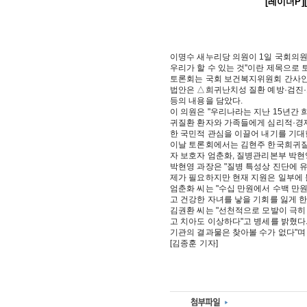
[레이더P
이명수 새누리당 의원이 1일 국회의원
우리가 할 수 있는 것''이란 제목으로
토론회는 국회 보건복지위원회 간사인 이
법안은 △희귀난치성 질환 예방·검진
등의 내용을 담았다.
이 의원은 "우리나라는 지난 15년간
귀질환 환자와 가족들에게 심리적·경제
한 국민적 관심을 이끌어 내기를 기대
이날 토론회에서는 김현주 한국희귀질
자 보호자 엄춘화, 질병관리본부 박현
박현영 과장은 "질병 특성상 진단에 
제가 필요하지만 현재 지원은 일부에 
엄춘화 씨는 "수십 만원에서 수백 만
고 건강한 자녀를 낳을 기회를 잃게 한
김권환 씨는 "선천적으로 모발이 극히 
고 치아도 이상하다"고 병세를 밝혔다.
기관의 결과물은 찾아볼 수가 없다"며
[김종훈 기자]