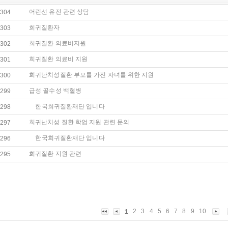
어린선 유전 관련 상담
304
희귀질환자
303
희귀질환 의료비지원
302
희귀질환 의료비 지원
301
희귀난치성질환 부모를 가진 자녀를 위한 지원
300
급성 골수성 백혈병
299
한국희귀질환재단 입니다
298
희귀난치성 질환 학업 지원 관련 문의
297
한국희귀질환재단 입니다
296
희귀질환 지원 관련
295
2
3
4
5
6
7
8
9
10
1