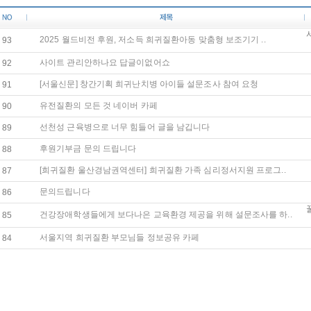
2025 월드비전 후원, 저소득 희귀질환아동 맞춤형 보조기기 ..
93
사이트 관리안하나요 답글이없어쇼
92
[서울신문] 창간기획 희귀난치병 아이들 설문조사 참여 요청
91
유전질환의 모든 것 네이버 카페
90
선천성 근육병으로 너무 힘들어 글을 남깁니다
89
후원기부금 문의 드립니다
88
[희귀질환 울산경남권역센터] 희귀질환 가족 심리정서지원 프로그..
87
문의드립니다
86
건강장애학생들에게 보다나은 교육환경 제공을 위해 설문조사를 하..
85
서울지역 희귀질환 부모님들 정보공유 카페
84