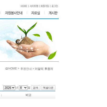
HOME >
후원안내 >
이달의 후원자
년
월
검색
엑셀다운
비고