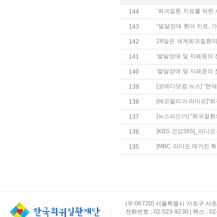
‘희귀질환 치료를 위한
144
“발달장애 환아 치료, 
143
28일은 세계희귀질환의 
142
'발달장애 및 자폐증의 
141
'발달장애 및 자폐증의 
140
[코메디닷컴 뉴스] "현재 
139
[해모필리아 라이프]"
138
[뉴스파인더] "희귀질환
137
[KBS 건강365]_라
136
[MBC 라디오 매거진 
135
(우:06720) 서울특별시 서초구 서초
전화번호 : 02-523-9230 | 팩스 : 02-